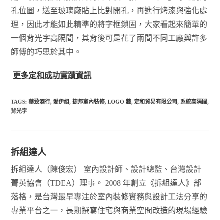
孔位圖，送至玻璃廠貼上比對開孔，再進行烤漆與強化處
理，因此才能如此精準的將字框鎖固，大家看起來簡單的
一個背光字高隔間，其背後可是花了兩間不同工廠與許多
師傅的巧思於其中。
更多定和成功實蹟資訊
TAGS:
華致酒行
,
愛伊組
,
捷邦室內裝修
,
LOGO 牆
,
定和貿易有限公司
,
系統高隔間
,
背光字
拆組達人
拆組達人（陳俊宏） 室內設計師、設計總監、台灣設計
菁英協會（TDEA）理事。 2008 年創立《拆組達人》部
落格，是台灣最早專注於室內裝修實務與設計工法分享的
專業平台之一，長期撰寫住宅與商業空間改造的現場經驗