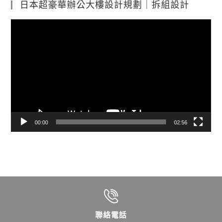
日本超豪華辦公大樓設計規劃｜拆組設計
視
訊
播
放
器
00:00
02:56
聯絡電話