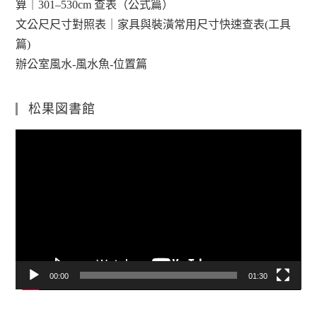
算｜301–530cm 查表（公式篇）
文公尺尺寸對照表｜家具與裝潢常用尺寸快速查表(工具
篇)
辦公室風水-風水魚-位置篇
松果図書館
視
訊
播
放
器
00:00
01:30