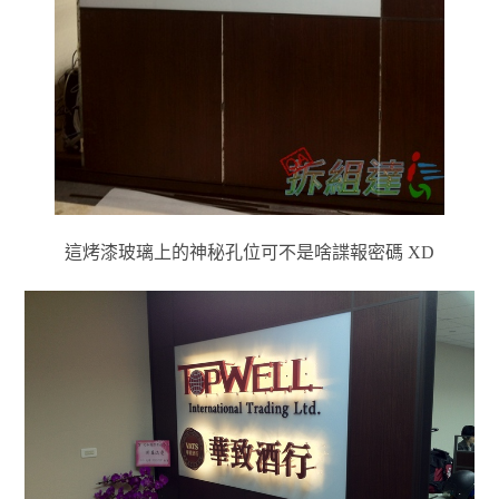
這烤漆玻璃上的神秘孔位可不是啥諜報密碼 XD