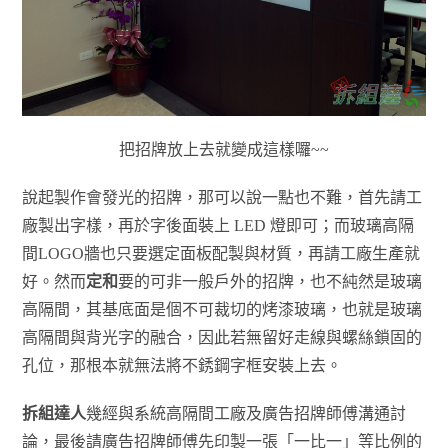
把招牌放上去就變成這樣囉~~
說起製作會發光的招牌，那可以說一點也不難，首先請工
廠製出字樣，再於字後面裝上 LED 燈即可；而玻璃高隔
間LOGO牆也只要選定面板配製與材質，再請工廠生產就
好。然而
定和
要的可非一般戶外的招牌，也不純然是玻璃
高隔間，其基底面是個不可裁切的烤漆玻璃，也就是玻璃
高隔間與背光字的融合，因此若無留好走線與螺絲鎖固的
孔位，那根本就無法將不銹鋼字框安裝上去。
拆組達人
幾經與系統高隔間工廠及廣告招牌師傅溝通討
論，最後請廣告招牌師傅先印製一張「一比一」等比例的